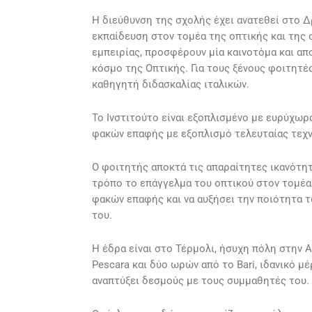
Η διεύθυνση της σχολής έχει ανατεθεί στο 
εκπαίδευση στον τομέα της οπτικής και της
εμπειρίας, προσφέρουν μία καινοτόμα και α
κόσμο της Οπτικής. Για τους ξένους φοιτητέ
καθηγητή διδασκαλίας ιταλικών.
Το Ινστιτούτο είναι εξοπλισμένο με ευρύχω
φακών επαφής με εξοπλισμό τελευταίας τεχνο
Ο φοιτητής αποκτά τις απαραίτητες ικανότητ
τρόπο το επάγγελμα του οπτικού στον τομέ
φακών επαφής και να αυξήσει την ποιότητα 
του.
Η έδρα είναι στο Τέρμολι, ήσυχη πόλη στην 
Pescara και δύο ωρών από το Bari, ιδανικό μ
αναπτύξει δεσμούς με τους συμμαθητές του.