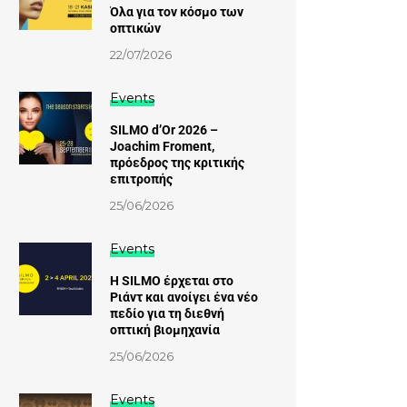
Όλα για τον κόσμο των
οπτικών
22/07/2026
Events
SILMO d’Or 2026 –
Joachim Froment,
πρόεδρος της κριτικής
επιτροπής
25/06/2026
Events
Η SILMO έρχεται στο
Ριάντ και ανοίγει ένα νέο
πεδίο για τη διεθνή
οπτική βιομηχανία
25/06/2026
Events