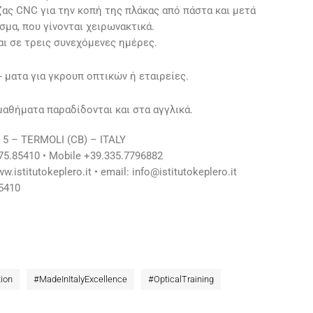
ας CNC για την κοπή της πλάκας από πάστα και μετά
σμα, που γίνονται χειρωνακτικά.
αι σε τρεις συνεχόμενες ημέρες.
- ματα για γκρουπ οπτικών ή εταιρείες.
 μαθήματα παραδίδονται και στα αγγλικά.
i, 5 – TERMOLI (CB) – ITALY
875.85410 • Mobile +39.335.7796882
w.istitutokeplero.it • email:
info@istitutokeplero.it
5410
ion
#
MadeInItalyExcellence
#
OpticalTraining