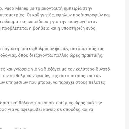
Δρ. Paco Manes με τριακονταετή εμπειρία στην
 οπτομετρίας. Οι καθηγητές, υψηλών προδιαγραφών και
ποτελεσματική εκπαίδευση για την εισαγωγή στον
ς προβλέπεται η βοήθεια και η υποστήριξη ενός
ρα εργαστή- ρια οφθαλμικών φακών, οπτομετρίας και
λογίας, όπου διεξάγονται πολλές ώρες πρακτικής.
ες και γνώσεις για να διεξάγει με τον καλύτερο δυνατό
α των οφθαλμικών φακών, της οπτομετρίας και των
των υπηρεσιών που μπορεί να παρέχει στους πελάτες
Αδριατική θάλασσα, σε απόσταση μίας ώρας από την
έρος για να αφιερωθεί κανείς σε σπουδές και να