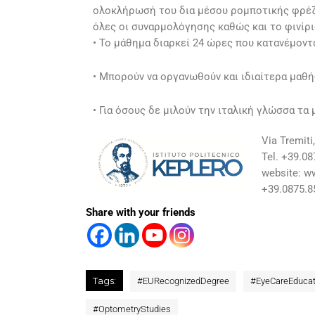
ολοκλήρωσή του δια μέσου ρομποτικής φρέζ
όλες οι συναρμολόγησης καθώς και το φινίρι
• Το μάθημα διαρκεί 24 ώρες που κατανέμοντ
• Μπορούν να οργανωθούν και ιδιαίτερα μαθή
• Για όσους δε μιλούν την ιταλική γλώσσα τα
Via Tremit
Tel. +39.0
website: ww
+39.0875.8
Share with your friends
Tags:
#
EURecognizedDegree
#
EyeCareEducat
#
OptometryStudies