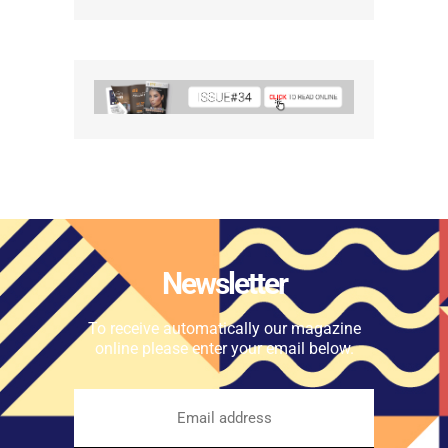
Newsletter
To receive automatically our magazine
online please enter your email below.