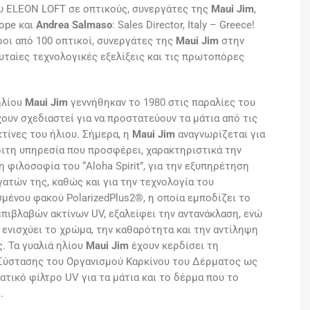
 ELEON LOFT σε οπτικούς, συνεργάτες της
Maui Jim
,
rope και
Andrea Salmaso
: Sales Director, Italy – Greece!
ι από 100 οπτικοί, συνεργάτες της
Maui Jim
στην
ευταίες τεχνολογικές εξελίξεις και τις πρωτοπόρες
ηλίου
Maui Jim
γεννήθηκαν το 1980 στις παραλίες του
χουν σχεδιαστεί για να προστατεύουν τα μάτια από τις
τίνες του ήλιου. Σήμερα, η
Maui Jim
αναγνωρίζεται για
ιτη υπηρεσία που προσφέρει, χαρακτηριστικά την
η φιλοσοφία του “Aloha Spirit”, για την εξυπηρέτηση
ατών της, καθώς και για την τεχνολογία του
μένου φακού PolarizedPlus2®, η οποία εμποδίζει το
πιβλαβών ακτίνων UV, εξαλείφει την αντανάκλαση, ενώ
ενισχύει το χρώμα, την καθαρότητα και την αντίληψη
. Τα γυαλιά ηλίου
Maui Jim
έχουν κερδίσει τη
Σύστασης του Οργανισμού Καρκίνου του Δέρματος ως
τικό φίλτρο UV για τα μάτια και το δέρμα που το
.