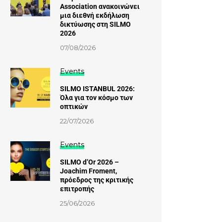
Association ανακοινώνει
μια διεθνή εκδήλωση
δικτύωσης στη SILMO
2026
07/08/2026
Events
SILMO ISTANBUL 2026:
Όλα για τον κόσμο των
οπτικών
22/07/2026
Events
SILMO d’Or 2026 –
Joachim Froment,
πρόεδρος της κριτικής
επιτροπής
25/06/2026