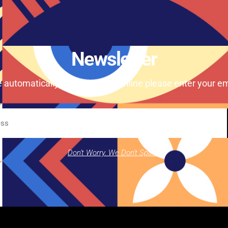
Newsletter
e automatically our magazine online please enter your em
Don't Worry. We Don't Spam.