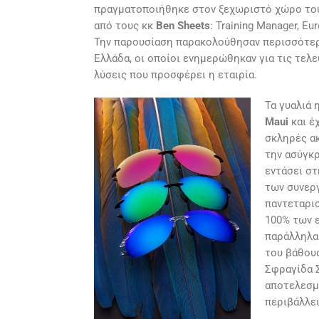
πραγματοποιήθηκε στον ξεχωριστό χώρο του
από τους κκ
Ben Sheets
: Training Manager, Eu
Την παρουσίαση παρακολούθησαν περισσότερο
Ελλάδα, οι οποίοι ενημερώθηκαν για τις τελ
λύσεις που προσφέρει η εταιρία.
Τα γυαλιά 
Maui
και έ
σκληρές ακ
την ασύγκρ
εντάσει στ
των συνεργ
παντεταρισ
100% των ε
παράλληλα 
του βάθους
Σφραγίδα 
αποτελεσμα
περιβάλλει