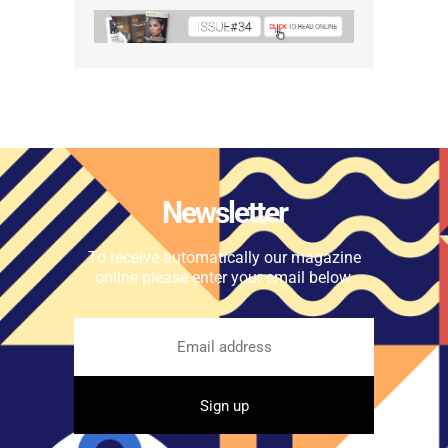
Newsletter
To receive automatically our magazine
online please enter your email below.