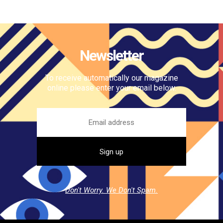
Newsletter
To receive automatically our magazine
online please enter your email below.
Don't Worry. We Don't Spam.