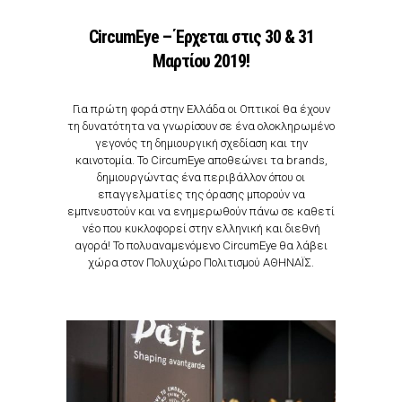
CircumEye – Έρχεται στις 30 & 31
Μαρτίου 2019!
Για πρώτη φορά στην Ελλάδα οι Οπτικοί θα έχουν
τη δυνατότητα να γνωρίσουν σε ένα ολοκληρωμένο
γεγονός τη δημιουργική σχεδίαση και την
καινοτομία. Το CircumEye αποθεώνει τα brands,
δημιουργώντας ένα περιβάλλον όπου οι
επαγγελματίες της όρασης μπορούν να
εμπνευστούν και να ενημερωθούν πάνω σε καθετί
νέο που κυκλοφορεί στην ελληνική και διεθνή
αγορά! Το πολυαναμενόμενο CircumEye θα λάβει
χώρα στον Πολυχώρο Πολιτισμού ΑΘΗΝΑΪΣ.