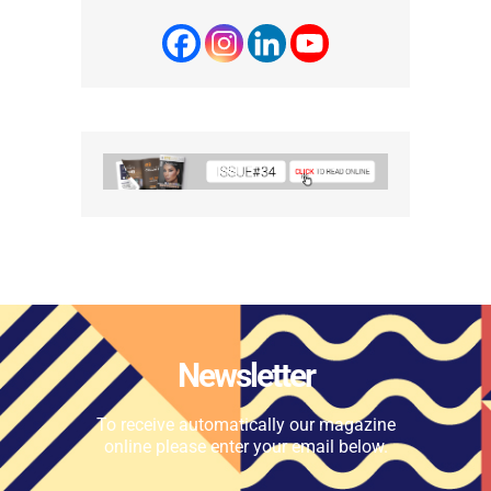
Newsletter
To receive automatically our magazine
online please enter your email below.