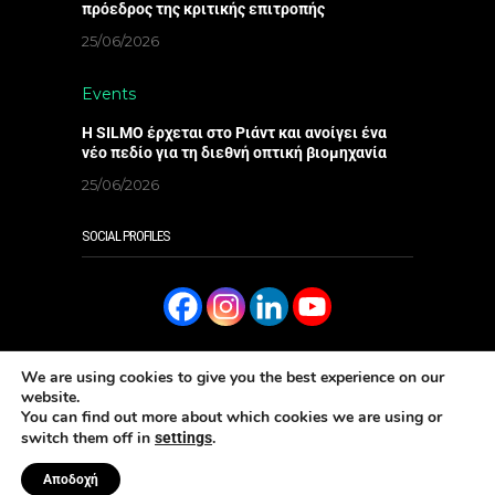
πρόεδρος της κριτικής επιτροπής
25/06/2026
Events
Η SILMO έρχεται στο Ριάντ και ανοίγει ένα
νέο πεδίο για τη διεθνή οπτική βιομηχανία
25/06/2026
SOCIAL PROFILES
We are using cookies to give you the best experience on our
website.
You can find out more about which cookies we are using or
SUBSCRIBE
ΔΙΑΒΑΣΤΕ ΤΟ ONLINE
switch them off in
.
settings
Aρ. ΓΕΜΗ: 006096301000 - Copyright 2023 Eye Magazine
Κατασκευή ιστοσελίδων Well
Done Ltd
Αποδοχή