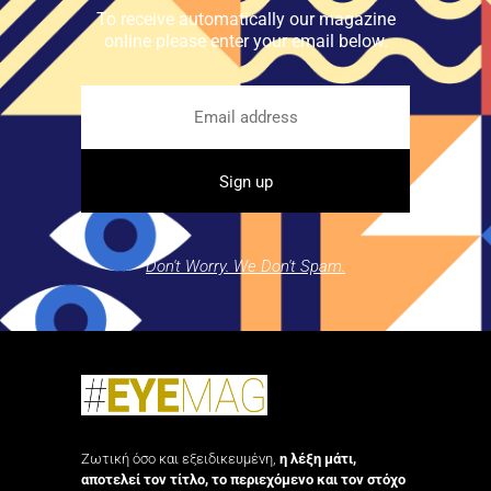
To receive automatically our magazine
online please enter your email below.
Don't Worry. We Don't Spam.
Ζωτική όσο και εξειδικευμένη,
η λέξη μάτι,
αποτελεί τον τίτλο, το περιεχόμενο και τον στόχο