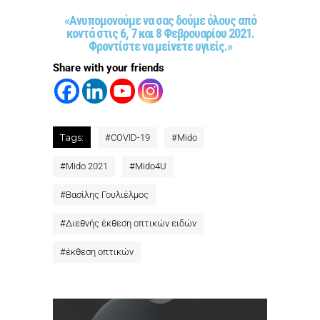
«Ανυπομονούμε να σας δούμε όλους από
κοντά στις 6, 7 και 8 Φεβρουαρίου 2021.
Φροντίστε να μείνετε υγιείς.»
Share with your friends
Tags:
#
COVID-19
#
Mido
#
Mido 2021
#
Mido4U
#
Βασίλης Γουλιέλμος
#
Διεθνής έκθεση οπτικών ειδών
#
έκθεση οπτικών