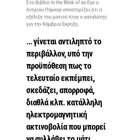
Στο βιβλίο In the Blink of an Eye ο
Άντριου Πάρκερ υποστηρίζει ότι η
εξέλιξη του ματιού ήταν ο καταλύτης
για την Κάμβρια Έκρηξη.
… γίνεται αντιληπτό το
περιβάλλον, υπό την
προϋπόθεση πως το
τελευταίο εκπέμπει,
σκεδάζει, απορροφά,
διαθλά κλπ. κατάλληλη
ηλεκτρομαγνητική
ακτινοβολία που μπορεί
να συλλάβει το μάτι