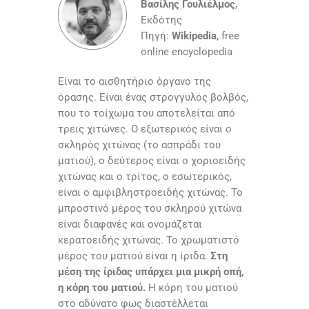
Bασίλης Γουλιέλμος
,
Εκδότης
Πηγή:
Wikipedia
, free
online encyclopedia
Είναι το αισθητήριο όργανο της
όρασης. Είναι ένας στρογγυλός βολβός,
που το τοίχωμα του αποτελείται από
τρεις χιτώνες. Ο εξωτερικός είναι ο
σκληρός χιτώνας (το ασπράδι του
ματιού), ο δεύτερος είναι ο χοριοειδής
χιτώνας και ο τρίτος, ο εσωτερικός,
είναι ο αμφιβληστροειδής χιτώνας. Το
μπροστινό μέρος του σκληρού χιτώνα
είναι διαφανές και ονομάζεται
κερατοειδής χιτώνας. Το χρωματιστό
μέρος του ματιού είναι η ίριδα.
Στη
μέση της ίριδας υπάρχει μια μικρή οπή,
η κόρη του ματιού.
Η κόρη του ματιού
στο αδύνατο φως διαστέλλεται