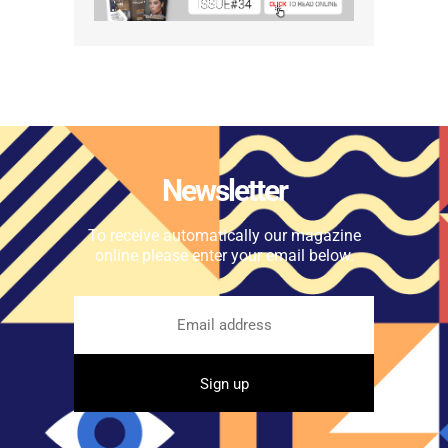
Newsletter
To receive automatically our magazine
online please enter your email below.