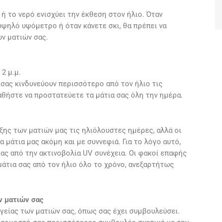
 ή το νερό ενισχύει την έκθεση στον ήλιο. Όταν
υψηλό υψόμετρο ή όταν κάνετε σκι, θα πρέπει να
ν ματιών σας.
 2 μ.μ.
α σας κινδυνεύουν περισσότερο από τον ήλιο τις
αθήστε να προστατεύετε τα μάτια σας όλη την ημέρα.
ης των ματιών μας τις ηλιόλουστες ημέρες, αλλά οι
 μάτια μας ακόμη και με συννεφιά. Για το λόγο αυτό,
μας από την ακτινοβολία UV συνέχεια. Οι φακοί επαφής
τια σας από τον ήλιο όλο το χρόνο, ανεξαρτήτως
ν ματιών σας
γείας των ματιών σας, όπως σας έχει συμβουλεύσει.