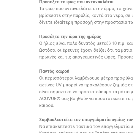
Προσέξτε το φως που αντανακλάται
Το φως που αντανακλάται στην άμμο, το χιόνι
βρίσκεστε στην παραλία, κοντά στο νερό, σε 
δίνετε ιδιαίτερη προσοχή στην προστασία τω
Προσέξτε την ώρα της ημέρας
Ο ήλιος είναι πολύ δυνατός μεταξύ 10 π.μ. και
Ωστόσο, οι έρευνες έχουν δείξει ότι τα μάτι
πρωινές και τις απογευματινές ώρες. Προσπ
Παντός καιρού
Οι περισσότεροι λαμβάνουμε μέτρα προφύλαξ
ακτίνες UV μπορεί να προκαλέσουν ζημιές στα
είναι σημαντικό να προστατεύουμε τα μάτια 
ACUVUE® σας βοηθούν να προστατεύετε τα μά
καιρού.
Συμβουλευτείτε τον επαγγελματία υγείας τω
Να επισκέπτεστε τακτικά τον επαγγελματία υ