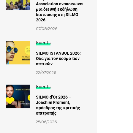
Association ανακοινώνει
μια διεθνή εκδήλωση
δικτύωσης στη SILMO
2026
07/08/2026
Events
SILMO ISTANBUL 2026:
Όλα για τον κόσμο των
οπτικών
22/07/2026
Events
SILMO d’Or 2026 –
Joachim Froment,
πρόεδρος της κριτικής
επιτροπής
25/06/2026