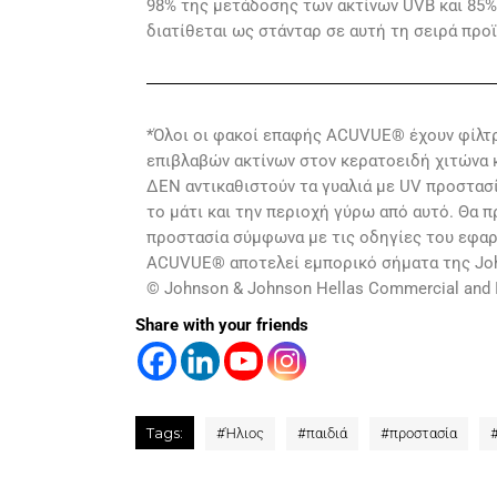
98% της μετάδοσης των ακτίνων UVB και 85% 
διατίθεται ως στάνταρ σε αυτή τη σειρά προ
*Όλοι οι φακοί επαφής ACUVUE® έχουν φίλτ
επιβλαβών ακτίνων στον κερατοειδή χιτώνα κ
ΔΕΝ αντικαθιστούν τα γυαλιά με UV προστασί
το μάτι και την περιοχή γύρω από αυτό. Θα π
προστασία σύμφωνα με τις οδηγίες του εφα
ACUVUE® αποτελεί εμπορικό σήματα της Johns
© Johnson & Johnson Hellas Commercial and In
Share with your friends
Tags:
#
Ήλιος
#
παιδιά
#
προστασία