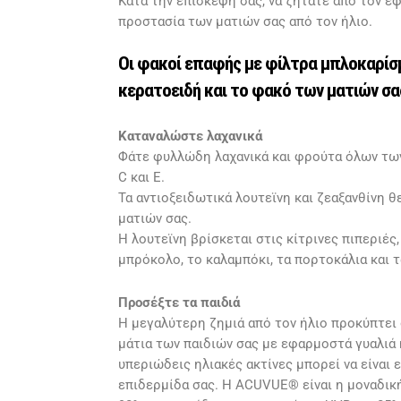
Κατά την επίσκεψή σας, να ζητάτε από τον 
προστασία των ματιών σας από τον ήλιο.
Οι φακοί επαφής με φίλτρα μπλοκαρί
κερατοειδή και το φακό των ματιών σας
Καταναλώστε λαχανικά
Φάτε φυλλώδη λαχανικά και φρούτα όλων των
C και E.
Τα αντιοξειδωτικά λουτεϊνη και ζεαξανθίνη θ
ματιών σας.
Η λουτεϊνη βρίσκεται στις κίτρινες πιπεριές,
μπρόκολο, το καλαμπόκι, τα πορτοκάλια και τ
Προσέξτε τα παιδιά
Η μεγαλύτερη ζημιά από τον ήλιο προκύπτει 
μάτια των παιδιών σας με εφαρμοστά γυαλιά 
υπεριώδεις ηλιακές ακτίνες μπορεί να είναι ε
επιδερμίδα σας. Η ACUVUE® είναι η μοναδικ