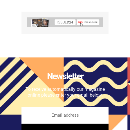
Newsletter
To receive automatically our magazine
online please enter your email below.