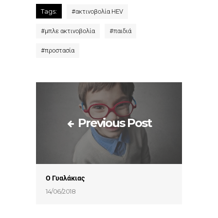
Tags:
#
ακτινοβολία HEV
#
μπλε ακτινοβολία
#
παιδιά
#
προστασία
Previous Post
O Γυαλάκιας
14/06/2018