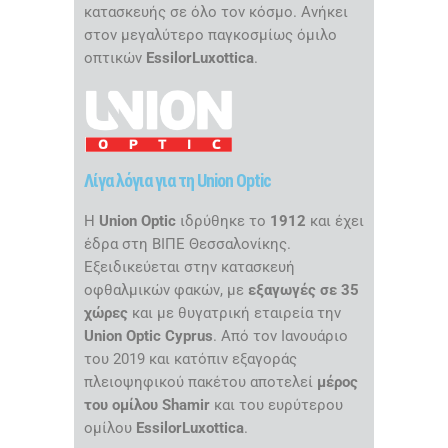
κατασκευής σε όλο τον κόσμο. Ανήκει
στον μεγαλύτερο παγκοσμίως όμιλο
οπτικών
EssilorLuxottica
.
Λίγα λόγια για τη Union Optic
Η
Union Optic
ιδρύθηκε το
1912
και έχει
έδρα στη ΒΙΠΕ Θεσσαλονίκης.
Εξειδικεύεται στην κατασκευή
οφθαλμικών φακών, με
εξαγωγές σε 35
χώρες
και με θυγατρική εταιρεία την
Union Optic Cyprus
. Από τον Ιανουάριο
του 2019 και κατόπιν εξαγοράς
πλειοψηφικού πακέτου αποτελεί
μέρος
του ομίλου Shamir
και του ευρύτερου
ομίλου
EssilorLuxottica
.