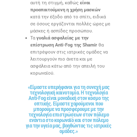
αυτή τη στιγμή, καθώς
είναι
προαπαιτούμενη η χρήση μασκών
κατά την έξοδο από το σπίτι, ειδικά
σε όσους εργάζονται πολλές ώρες με
μάσκες ή ασπίδες προσώπου.
Τα
γυαλιά ασφαλείας με την
επίστρωση Anti-Fog της Shamir
θα
επιτρέψουν στις ιατρικές ομάδες να
λειτουργούν πιο άνετα και με
ασφάλεια κάτω από την απειλή του
κορωναϊού.
«Είμαστε υπερήφανοι για τη συνεχή μας
τεχνολογική καινοτομία. Η τεχνολογία
Anti-Fog είναι μοναδική στον κόσμο της
οπτικής. Είμαστε χαρούμενοι που
μπορούμε να προσφέρουμε με την
τεχνολογία επιστρώσεων στον πόλεμο
ενάντια στο κορωναϊό και στον πόλεμο
για την υγεία μας, βοηθώντας τις ιατρικές
ομάδες.»