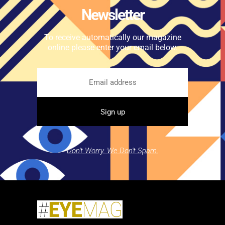
Newsletter
To receive automatically our magazine
online please enter your email below.
Don't Worry. We Don't Spam.