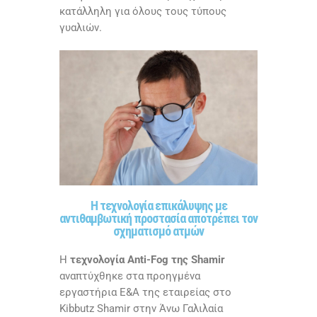
κατάλληλη για όλους τους τύπους
γυαλιών.
Η τεχνολογία επικάλυψης με
αντιθαμβωτική προστασία αποτρέπει τον
σχηματισμό ατμών
Η
τεχνολογία Anti-Fog της Shamir
αναπτύχθηκε στα προηγμένα
εργαστήρια Ε&Α της εταιρείας στο
Kibbutz Shamir στην Άνω Γαλιλαία