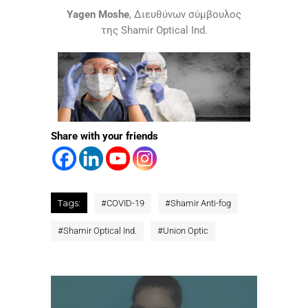
Yagen Moshe
, Διευθύνων σύμβουλος
της Shamir Optical Ind.
Share with your friends
Tags:
#
COVID-19
#
Shamir Anti-fog
#
Shamir Optical Ind.
#
Union Optic