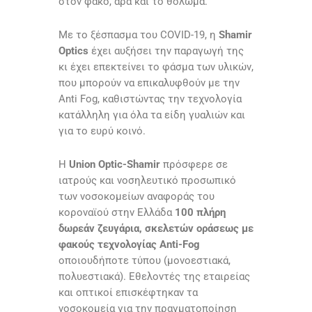
στον φακό, άρα και το θόλωμα.
Με το ξέσπασμα του COVID-19, η
Shamir
Optics
έχει αυξήσει την παραγωγή της
κι έχει επεκτείνει το φάσμα των υλικών,
που μπορούν να επικαλυφθούν με την
Anti Fog, καθιστώντας την τεχνολογία
κατάλληλη για όλα τα είδη γυαλιών και
για το ευρύ κοινό.
Η
Union Optic-Shamir
πρόσφερε σε
ιατρούς και νοσηλευτικό προσωπικό
των νοσοκομείων αναφοράς του
κοροναϊού στην Ελλάδα
100 πλήρη
δωρεάν ζευγάρια, σκελετών οράσεως με
φακούς τεχνολογίας Anti-Fog
οποιουδήποτε τύπου (μονοεστιακά,
πολυεστιακά). Εθελοντές της εταιρείας
και οπτικοί επισκέφτηκαν τα
νοσοκομεία για την πραγματοποίηση