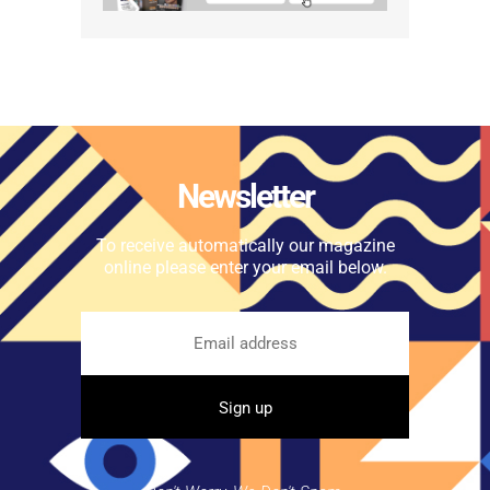
Newsletter
To receive automatically our magazine
online please enter your email below.