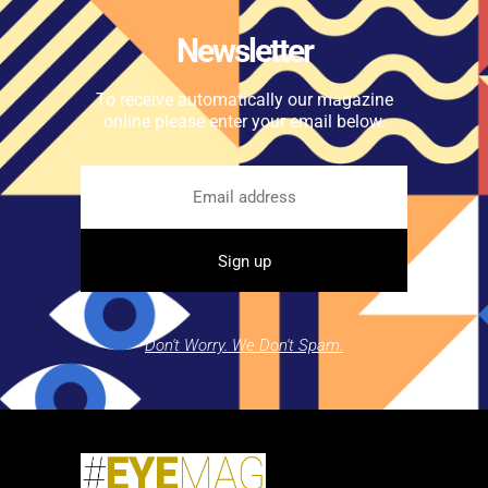
Newsletter
To receive automatically our magazine
online please enter your email below.
Don't Worry. We Don't Spam.