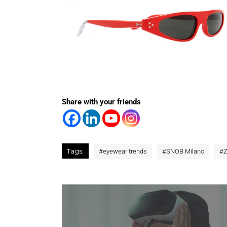
Share with your friends
Tags:
#
eyewear trends
#
SNOB Milano
#
Z