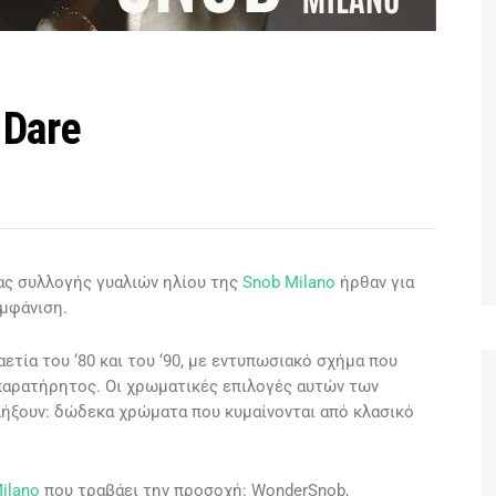
 Dare
έας συλλογής γυαλιών ηλίου της
Snob Milano
ήρθαν για
εμφάνιση.
τία του ‘80 και του ‘90, με εντυπωσιακό σχήμα που
απαρατήρητος. Οι χρωματικές επιλογές αυτών των
λήξουν: δώδεκα χρώματα που κυμαίνονται από κλασικό
ilano
που τραβάει την προσοχή: WonderSnob,