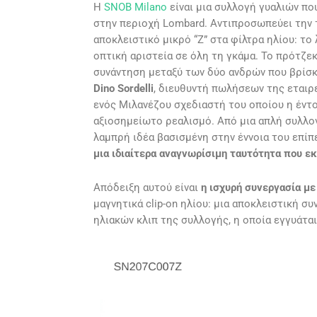
Η
SNOB Milano
είναι μια συλλογή γυαλιών πο
στην περιοχή Lombard. Αντιπροσωπεύει την 
αποκλειστικό μικρό “Z” στα φίλτρα ηλίου: τ
οπτική αριστεία σε όλη τη γκάμα. Το πρότζε
συνάντηση μεταξύ των δύο ανδρών που βρίσκο
Dino Sordelli
, διευθυντή πωλήσεων της εταιρε
ενός Μιλανέζου σχεδιαστή του οποίου η έντο
αξιοσημείωτο ρεαλισμό. Από μια απλή συλλογ
λαμπρή ιδέα βασισμένη στην έννοια του επίπ
μια ιδιαίτερα αναγνωρίσιμη ταυτότητα που εκ
Απόδειξη αυτού είναι
η ισχυρή συνεργασία με
μαγνητικά clip-on ηλίου: μια αποκλειστική 
ηλιακών κλιπ της συλλογής, η οποία εγγυάται