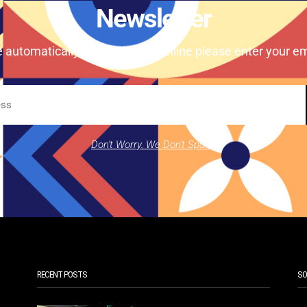
Newsletter
e automatically our magazine online please enter your em
Don't Worry. We Don't Spam.
RECENT POSTS
SO