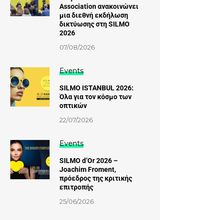
Association ανακοινώνει
μια διεθνή εκδήλωση
δικτύωσης στη SILMO
2026
07/08/2026
Events
SILMO ISTANBUL 2026:
Όλα για τον κόσμο των
οπτικών
22/07/2026
Events
SILMO d’Or 2026 –
Joachim Froment,
πρόεδρος της κριτικής
επιτροπής
25/06/2026