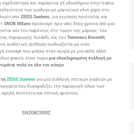
υ σχεδιάστηκε και παράγεται εξ ολοκλήρου στην Ιταλία,
τελειότητα των γυαλιών με μαγνητικό κλιπ χάρη στο
ο λογότυπο
ZEISS Sunlens,
για εγγύηση ποιότητας και
κτ
SNOB Milano
προέκυψε πριν από δέκα χρόνια από μια
νται επί του παρόντος στο τιμόνι της μάρκας: του
ίας παραγωγής Sordelli, και του
Tommaso Bossetti
,
νη αισθητική αίσθηση συνδυάζεται με έναν
ή concept που μπήκε στην αγορά με μια απλή αλλά
εδου φακού, είναι τώρα
μια ολοκληρωμένη συλλογή με
τιμάται πολύ σε όλο τον κόσμο
.
 τη
ZEISS Sunlens
για μια συλλογή οπτικών γυαλιών με
συνεργασία που διασφαλίζει την παραγωγή όλων των
 υψηλή ποιότητα και οπτική αριστεία.