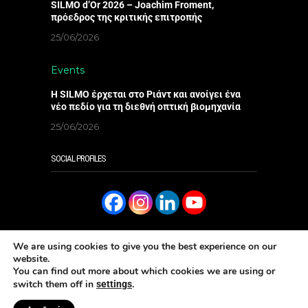
SILMO d’Or 2026 – Joachim Froment,
πρόεδρος της κριτικής επιτροπής
25/06/2026
Events
Η SILMO έρχεται στο Ριάντ και ανοίγει ένα
νέο πεδίο για τη διεθνή οπτική βιομηχανία
25/06/2026
SOCIAL PROFILES
We are using cookies to give you the best experience on our
website.
You can find out more about which cookies we are using or
SUBSCRIBE
ΔΙΑΒΑΣΤΕ ΤΟ ONLINE
switch them off in
.
settings
Aρ. ΓΕΜΗ: 006096301000 - Copyright 2023 Eye Magazine
Κατασκευή ιστοσελίδων Well