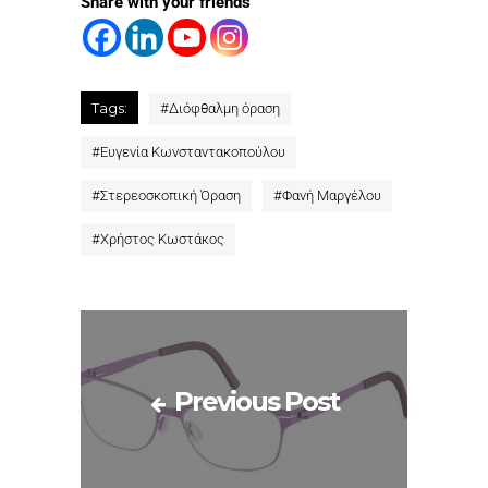
Share with your friends
Tags:
#
Διόφθαλμη όραση
#
Ευγενία Κωνσταντακοπούλου
#
Στερεοσκοπική Όραση
#
Φανή Μαργέλου
#
Χρήστος Κωστάκος
Previous Post