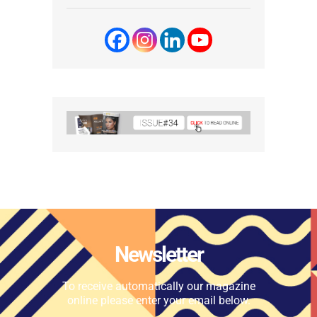
Newsletter
To receive automatically our magazine
online please enter your email below.