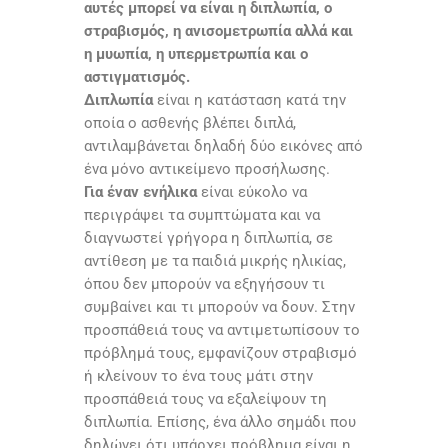
αυτές μπορεί να είναι η διπλωπία, ο
στραβισμός, η ανισομετρωπία αλλά και
η μυωπία, η υπερμετρωπία και ο
αστιγματισμός.
Διπλωπία
είναι η κατάσταση κατά την
οποία ο ασθενής βλέπει διπλά,
αντιλαμβάνεται δηλαδή δύο εικόνες από
ένα μόνο αντικείμενο προσήλωσης.
Για έναν ενήλικα
είναι εύκολο να
περιγράψει τα συμπτώματα και να
διαγνωστεί γρήγορα η διπλωπία, σε
αντίθεση με τα παιδιά μικρής ηλικίας,
όπου δεν μπορούν να εξηγήσουν τι
συμβαίνει και τι μπορούν να δουν. Στην
προσπάθειά τους να αντιμετωπίσουν το
πρόβλημά τους, εμφανίζουν στραβισμό
ή κλείνουν το ένα τους μάτι στην
προσπάθειά τους να εξαλείψουν τη
διπλωπία. Επίσης, ένα άλλο σημάδι που
δηλώνει ότι υπάρχει πρόβλημα είναι η