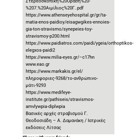
Στερεοσκοπική%20Όραση%20-
%207.%20Αιμίλιος%20Γ..pdf
https://www.athenseyehospital.gr/gr/ta-
matia-enos-paidioy/eisagwgikes-ennoies-
gia-ton-stravismo/synepeies-toy-
stravismoy-p200.html
https://www.paidiatros.com/paidi/ygeia/orthoptikos-
elegxos-paidi2
https://www.milia-eyes.gr/–c17hn
www.eao.gr
https://www.markakis.gr/el/
πληροφοριες-9268/το-ανθρώπινο-
μάτι-9293
https://www.medifeye-
institute.gr/pathiseis/stravismos-
amvlywpia-diplwpia
Βασικές αρχές στραβισμού Γ.
Θεοδοσιάδη – Α. Δαμανάκη / Ιατρικές
εκδόσεις Λίτσας