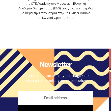
της OTE Academy στο Μαρούσι, η Eλληνική
Ακαδημία Οπτομετρίας (ΕΑΟ) διοργανώνει ημερίδα
με θέμα την Οπτομετρία στην 3η Ηλικία, καθώς
και Κλινικά Φροντιστήρια.
Newsletter
To receive automatically our magazine
online please enter your email below.