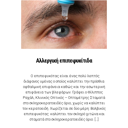
Αλλεργική επιπεφυκίτιδα
Ο επιπεφυκότας είναι ένας πολύ λεπτός
διάφανος υμένας ο οποίος καλύπτει την πρόσθια
οφθαλμική επιφάνεια καθώς και την εσωτερική
επιφάνεια των βλεφάρων. Γράφει ο Φίλιππος
Ραχάλ, Κλινικός Οπτικός – Οπτομέτρης Σταματά
στο σκληροκερατοειδές όριο, χωρίς να καλύπτει
τον κερατοειδή. Χωρίζεται σε δύο μέρη: Βολβικός
επιπεφυκότας: καλύπτει τον σκληρό χιτώνα και
σταματά στο σκληροκερατοειδές όριο. […]