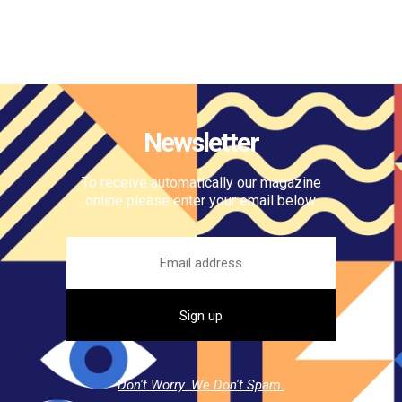
Newsletter
To receive automatically our magazine
online please enter your email below.
Don't Worry. We Don't Spam.