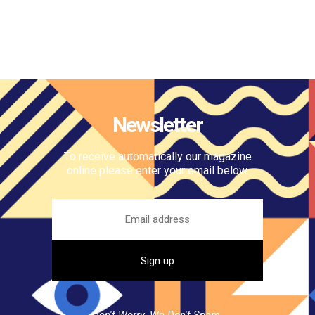
Newsletter
To receive automatically our magazine
online please enter your email below.
Don't Worry. We Don't Spam.