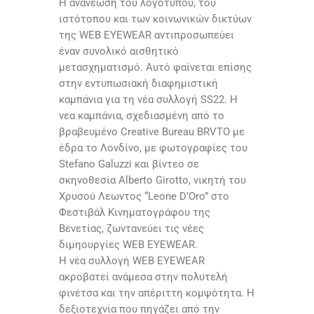
Η ανανέωση του λογοτύπου, του
ιστότοπου και των κοινωνικών δικτύων
της WEB EYEWEAR αντιπροσωπεύει
έναν συνολικό αισθητικό
μετασχηματισμό. Αυτό φαίνεται επίσης
στην εντυπωσιακή διαφημιστική
καμπάνια για τη νέα συλλογή SS22. Η
νεα καμπάνια, σχεδιασμένη από το
βραβευμένο Creative Bureau BRVTO με
έδρα το Λονδίνο, με φωτογραφίες του
Stefano Galuzzi και βίντεο σε
σκηνοθεσία Alberto Girotto, νικητή του
Χρυσού Λεωντος “Leone D’Oro” στο
Φεστιβάλ Κινηματογράφου της
Βενετίας, ζωντανεύει τις νέες
διμηουργίες WEB EYEWEAR.
Η νέα συλλογή WEB EYEWEAR
ακροβατεί ανάμεσα στην πολυτελή
φινέτσα και την απέριττη κομψότητα. Η
δεξιοτεχνία που πηγάζει από την