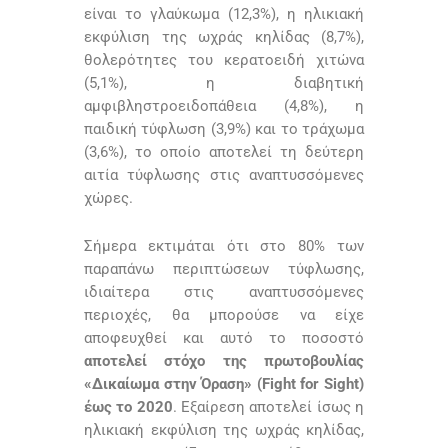
είναι το γλαύκωμα (12,3%), η ηλικιακή
εκφύλιση της ωχράς κηλίδας (8,7%),
θολερότητες του κερατοειδή χιτώνα
(5,1%), η διαβητική
αμφιβληστροειδοπάθεια (4,8%), η
παιδική τύφλωση (3,9%) και το τράχωμα
(3,6%), το οποίο αποτελεί τη δεύτερη
αιτία τύφλωσης στις αναπτυσσόμενες
χώρες.
Σήμερα εκτιμάται ότι στο 80% των
παραπάνω περιπτώσεων τύφλωσης,
ιδιαίτερα στις αναπτυσσόμενες
περιοχές, θα μπορούσε να είχε
αποφευχθεί και αυτό το ποσοστό
αποτελεί στόχο της πρωτοβουλίας
«Δικαίωμα στην Όραση» (Fight for Sight)
έως το 2020
. Εξαίρεση αποτελεί ίσως η
ηλικιακή εκφύλιση της ωχράς κηλίδας,