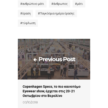
#
ανθρώπινο μάτι
#
άνθρωπος
#
μάτι
#
όραση
#
Παγκόσμια ημέρα όρασης
#
τύφλωση
Previous Post
Copenhagen Specs, τo πιο καινοτόμο
Eyewear show, έρχεται στις 20-21
Οκτωβρίου στο Βερολίνο
03/10/2018