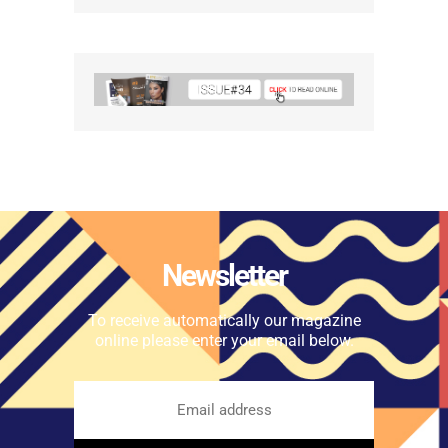
Newsletter
To receive automatically our magazine
online please enter your email below.