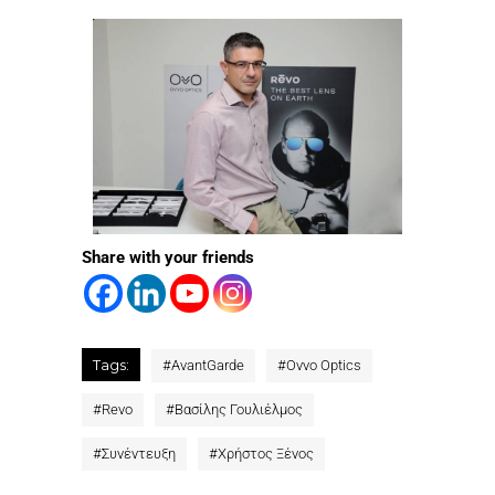
Share with your friends
Tags:
#
AvantGarde
#
Ovvo Optics
#
Revo
#
Βασίλης Γουλιέλμος
#
Συνέντευξη
#
Χρήστος Ξένος