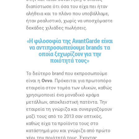
διαπίστωσε ότι όσα του είχα πει ήταν
αλήθεια και το πλάνο που υποβάλλαμε,
ήταν ρεαλιστικό, χωρίς να υποσχόμαστε
δεκάδες χιλιάδες πωλήσεις.
«Η φιλοσοφία της AvantGarde είναι
να αντιπροσωπεύουμε brands τα
οποία ξεχωρίζουν για την
ποιότητά τους»
Το δεύτερο brand που εκπροσωπούμε
είναι η
Ovvo
. Πρόκειται για πρωτοπόρο
εταιρεία στον τομέα των υλικών, καθώς
χρησιμοποιεί ένα μοναδικό κράμα
μετάλλων, αποκλειστική πατέντα. Την
εταιρεία τη γνώριζα και συνεργαζόμουν
μαζί τους από το 2013 σαν οπτικός,
καθώς είχα τα προϊόντα τους στο
κατάστημά μου και γνώριζα από πρώτο
χέρι την ποιότητά τους. Έχοντας