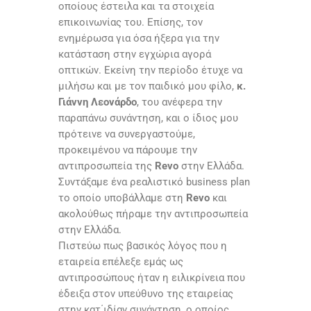
οποίους έστειλα και τα στοιχεία
επικοινωνίας του. Επίσης, τον
ενημέρωσα για όσα ήξερα για την
κατάσταση στην εγχώρια αγορά
οπτικών. Εκείνη την περίοδο έτυχε να
μιλήσω και με τον παιδικό μου φίλο,
κ.
Γιάννη Λεονάρδο
, του ανέφερα την
παραπάνω συνάντηση, και ο ίδιος μου
πρότεινε να συνεργαστούμε,
προκειμένου να πάρουμε την
αντιπροσωπεία της
Revo
στην Ελλάδα.
Συντάξαμε ένα ρεαλιστικό business plan
το οποίο υποβάλλαμε στη
Revo
και
ακολούθως πήραμε την αντιπροσωπεία
στην Ελλάδα.
Πιστεύω πως βασικός λόγος που η
εταιρεία επέλεξε εμάς ως
αντιπροσώπους ήταν η ειλικρίνεια που
έδειξα στον υπεύθυνο της εταιρείας
στην κατ΄ιδίαν συνάντηση, ο οποίος