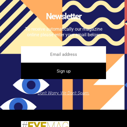
Newsletter
To receive automatically our magazine
online please enter your email below.
Don't Worry. We Don't Spam.