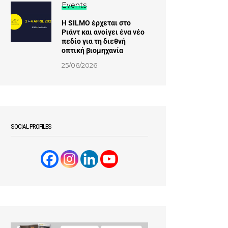
Events
Η SILMO έρχεται στο
Ριάντ και ανοίγει ένα νέο
πεδίο για τη διεθνή
οπτική βιομηχανία
25/06/2026
SOCIAL PROFILES