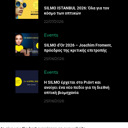
SILMO ISTANBUL 2026: Όλα για τον
κόσμο των οπτικών
22/07/2026
Events
SILMO d’Or 2026 – Joachim Froment,
πρόεδρος της κριτικής επιτροπής
25/06/2026
Events
Η SILMO έρχεται στο Ριάντ και
ανοίγει ένα νέο πεδίο για τη διεθνή
οπτική βιομηχανία
25/06/2026