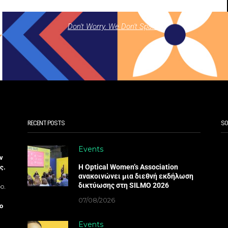
Don't Worry. We Don't Spam.
RECENT POSTS
SO
Events
ν
Η Optical Women’s Association
ς.
ανακοινώνει μια διεθνή εκδήλωση
δικτύωσης στη SILMO 2026
ο.
07/08/2026
ο
Events