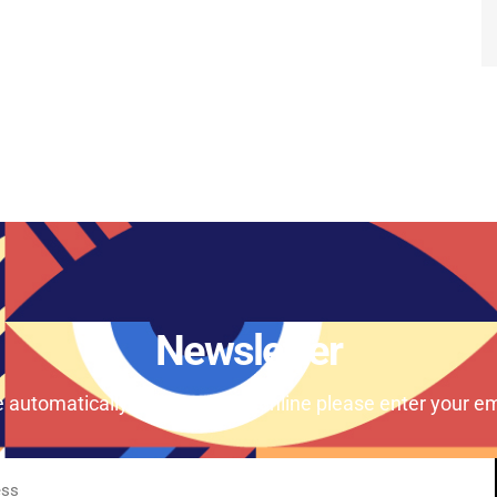
Newsletter
e automatically our magazine online please enter your em