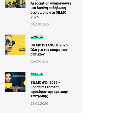
Association ανακοινώνει
μια διεθνή εκδήλωση
δικτύωσης στη SILMO
2026
07/08/2026
Events
SILMO ISTANBUL 2026:
Όλα για τον κόσμο των
οπτικών
22/07/2026
Events
SILMO d’Or 2026 –
Joachim Froment,
πρόεδρος της κριτικής
επιτροπής
25/06/2026