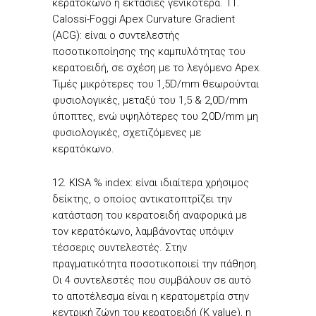
κερατόκωνο ή εκτασίες γενικότερα. 11.
Calossi-Foggi Apex Curvature Gradient
(ACG): είναι ο συντελεστής
ποσοτικοποίησης της καμπυλότητας του
κερατοειδή, σε σχέση με το λεγόμενο Apex.
Τιμές μικρότερες του 1,5D/mm θεωρούνται
φυσιολογικές, μεταξύ του 1,5 & 2,0D/mm
ύποπτες, ενώ υψηλότερες του 2,0D/mm μη
φυσιολογικές, σχετιζόμενες με
κερατόκωνο.
12. KISA % index: είναι ιδιαίτερα χρήσιμος
δείκτης, ο οποίος αντικατοπτρίζει την
κατάσταση του κερατοειδή αναφορικά με
τον κερατόκωνο, λαμβάνοντας υπόψιν
τέσσερις συντελεστές. Στην
πραγματικότητα ποσοτικοποιεί την πάθηση.
Οι 4 συντελεστές που συμβάλουν σε αυτό
το αποτέλεσμα είναι η κερατομετρία στην
κεντρική ζώνη του κερατοειδή (K value), η