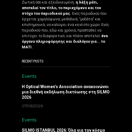
Ζωτική όσο και εξειδικευμένη,
η λέξη μάτι,
αποτελεί τον τίτλο, το περιεχόμενο και τον
στόχο του περιοδικού μας.
Ενός περιοδικού που
έρχεται χαμηλόφωνα, μεθοδικά, "μοδάτα" και
επιστημονικά, να καλύψει ένα κενό στο χώρο. Ενός
περιοδικού που, εδώ και χρόνια, προσπαθεί να
επιτύχει το διαφορετικό, και πλέον αποτελεί
ένα
όργανο πληροφόρησης και διαλόγου για... το
ΜΑΤΙ.
RECENT POSTS
Events
Η Optical Women’s Association ανακοινώνει
μια διεθνή εκδήλωση δικτύωσης στη SILMO
2026
07/08/2026
Events
SILMO ISTANBUL 2026: Όλα για τον κόσμο