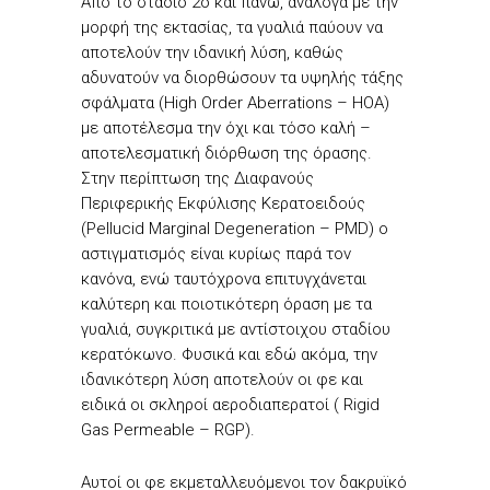
Από το στάδιο 2ο και πάνω, ανάλογα με την
μορφή της εκτασίας, τα γυαλιά παύουν να
αποτελούν την ιδανική λύση, καθώς
αδυνατούν να διορθώσουν τα υψηλής τάξης
σφάλματα (High Order Aberrations – HOA)
με αποτέλεσμα την όχι και τόσο καλή –
αποτελεσματική διόρθωση της όρασης.
Στην περίπτωση της Διαφανούς
Περιφερικής Εκφύλισης Κερατοειδούς
(Pellucid Marginal Degeneration – PMD) ο
αστιγματισμός είναι κυρίως παρά τον
κανόνα, ενώ ταυτόχρονα επιτυγχάνεται
καλύτερη και ποιοτικότερη όραση με τα
γυαλιά, συγκριτικά με αντίστοιχου σταδίου
κερατόκωνο. Φυσικά και εδώ ακόμα, την
ιδανικότερη λύση αποτελούν οι φε και
ειδικά οι σκληροί αεροδιαπερατοί ( Rigid
Gas Permeable – RGP).
Αυτοί οι φε εκμεταλλευόμενοι τον δακρυϊκό