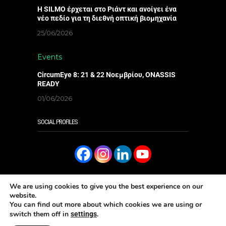
Η SILMO έρχεται στο Ριάντ και ανοίγει ένα
νέο πεδίο για τη διεθνή οπτική βιομηχανία
25/06/2026
Events
CircumEye 8: 21 & 22 Νοεμβρίου, ONASSIS
READY
01/06/2026
SOCIAL PROFILES
We are using cookies to give you the best experience on our
website.
You can find out more about which cookies we are using or
SUBSCRIBE
ΔΙΑΒΑΣΤΕ ΤΟ ONLINE
switch them off in
.
settings