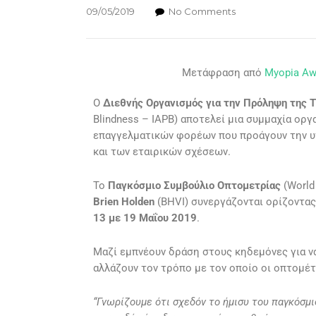
09/05/2019
No Comments
Μετάφραση από
Myopia Awa
Ο
Διεθνής Οργανισμός για την Πρόληψη της
Blindness – IAPB) αποτελεί μια συμμαχία ορ
επαγγελματικών φορέων που προάγουν την υ
και των εταιρικών σχέσεων.
Το
Παγκόσμιο Συμβούλιο Οπτομετρίας
(World
Brien Holden
(BHVI) συνεργάζονται ορίζοντας
13 με 19 Μαΐου 2019
.
Μαζί εμπνέουν δράση στους κηδεμόνες για ν
αλλάζουν τον τρόπο με τον οποίο οι οπτομέτ
“Γνωρίζουμε ότι σχεδόν το ήμισυ του παγκόσμι