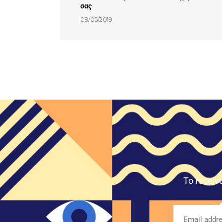
σας
09/05/2019
To receiv