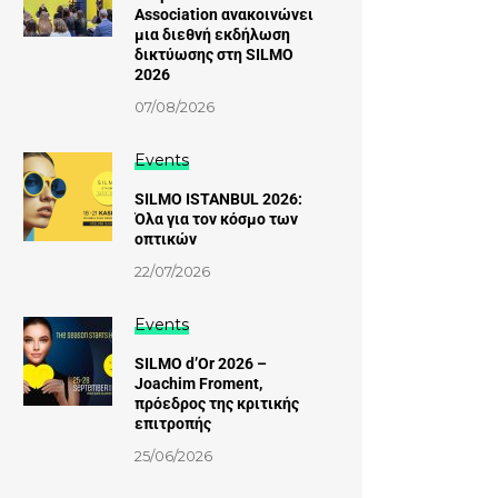
Association ανακοινώνει
μια διεθνή εκδήλωση
δικτύωσης στη SILMO
2026
07/08/2026
Events
SILMO ISTANBUL 2026:
Όλα για τον κόσμο των
οπτικών
22/07/2026
Events
SILMO d’Or 2026 –
Joachim Froment,
πρόεδρος της κριτικής
επιτροπής
25/06/2026