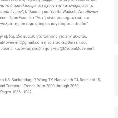
για να διασφαλίσουμε ότι έχουν την κατανόηση και τα
 παιδιών μας”
, δήλωσε η κα. Yvette Waddell, Διευθύνων
en. Πρόσθεσε ότι “Αυτή είναι μια σημαντική και
γγελμα της οπτομετρίας σε παγκόσμιο επίπεδο”.
ην εβδομάδα ευαισθητοποίησης για την μυωπία,
iaMovement@gmail.com
ή να επισκεφθείτε τους
κτύωσης, κάνοντας αναζήτηση για @MyopiaMovement
o KS, Sankaridurg P, Wong TY, Naduvilath TJ, Resnikoff S,
and Temporal Trends from 2000 through 2050,
, Pages 1036–1042.