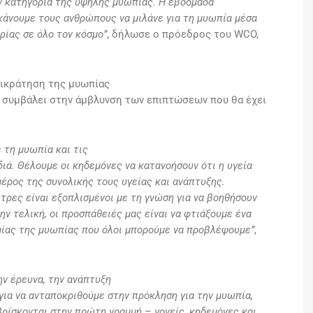
ν κατηγορία της υψηλής μυωπίας. Η εβδομάδα
 κάνουμε τους ανθρώπους να μιλάνε για τη μυωπία μέσα
ρίας σε όλο τον κόσμο”
, δήλωσε ο πρόεδρος του WCO,
πικράτηση της μυωπίας
α συμβάλει στην άμβλυνση των επιπτώσεων που θα έχει
 τη μυωπία και τις
διά. Θέλουμε οι κηδεμόνες να κατανοήσουν ότι η υγεία
έρος της συνολικής τους υγείας και ανάπτυξης.
τρες είναι εξοπλισμένοι με τη γνώση για να βοηθήσουν
ν τελική, οι προσπάθειές μας είναι να φτιάξουμε ένα
μίας της μυωπίας που όλοι μπορούμε να προβλέψουμε”
,
ν έρευνα, την ανάπτυξη
για να ανταποκριθούμε στην πρόκληση για την μυωπία,
βρίσκονται στην πρώτη γραμμή – γονείς, κηδεμόνες και