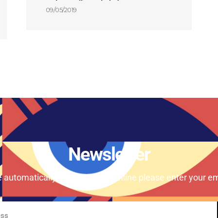
09/05/2019
Newsletter
e automatically our magazine online please enter your em