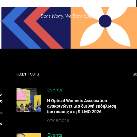
Don't Worry. We Don't Spam.
RECENT POSTS
SO
Events
ν
Η Optical Women’s Association
ς.
ανακοινώνει μια διεθνή εκδήλωση
δικτύωσης στη SILMO 2026
ο.
07/08/2026
ο
Events