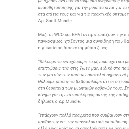
με σχεδόν ένα δισεκατομμύριο ανθρώπους στη
ευαισθητοποίησης για την μυωπία είναι για να
στα σπίτια τους και για τις πρακτικές οπτομετ
Δρ. Scott Mundle.
Μαζί οι WCO και BHVI αντιμετωπίζουν την ε
παγκοσμίως, χτίζοντας μια συνείδηση που θ
η μυωπία σε δισεκατομμύρια ζωές.
“Θέλουμε να ενισχύσουμε το μήνυμα σχετικά με
επιπτώσεις της στις ζωές μας, ειδικά στα παι
των ματιών των παιδιών αποτελεί σημαντικό μ
Θέλουμε επίσης να βεβαιωθούμε ότι οι οπτομέ
στη θεραπεία των μυωπικών ασθενών τους. Στη
κίνημα για την καταπολέμηση αυτής της επιδη
δήλωσε ο Δρ Mundle.
“Υπάρχουν πολλά πράγματα που συμβαίνουν στη
προϊόντων και την επαγγελματική εκπαίδευση 
αλλά είναι κρίσιμο να ασχολούμαστε με όσους 