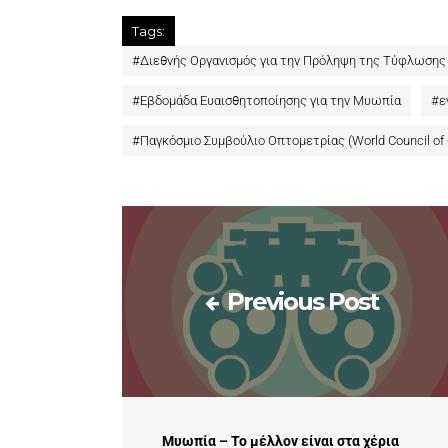
Tags:
#
Διεθνής Οργανισμός για την Πρόληψη της Τύφλωσης (In
#
Εβδομάδα Ευαισθητοποίησης για την Μυωπία
#
ε
#
Παγκόσμιο Συμβούλιο Οπτομετρίας (World Council of
Previous Post
Μυωπία – Το μέλλον είναι στα χέρια