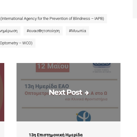
ternational Agency for the Prevention of Blindness – IAPB)
νημέρωση
#
ευαισθητοποίηση
#
Μυωπία
 Optometry – WCO)
Next Post
13η Επιστημονική Ημερίδα