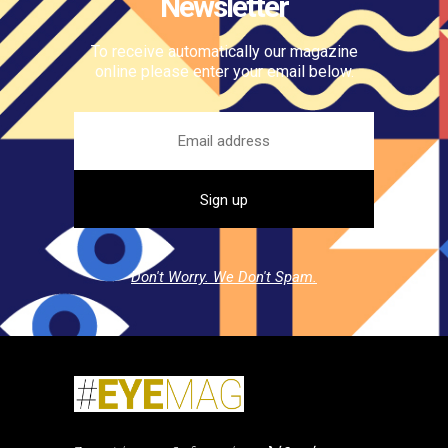
Newsletter
To receive automatically our magazine
online please enter your email below.
Don't Worry. We Don't Spam.