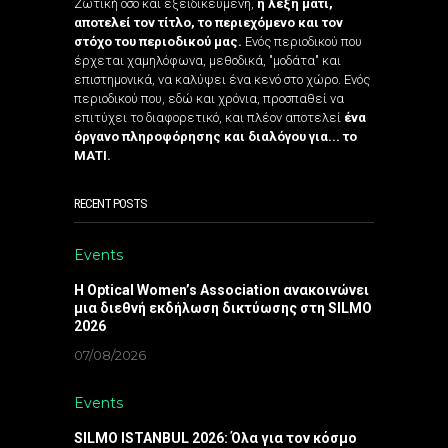
Ζωτική όσο και εξειδικευμένη,
η λέξη μάτι,
αποτελεί τον τίτλο, το περιεχόμενο και τον
στόχο του περιοδικού μας.
Ενός περιοδικού που
έρχεται χαμηλόφωνα, μεθοδικά, "μοδάτα" και
επιστημονικά, να καλύψει ένα κενό στο χώρο. Ενός
περιοδικού που, εδώ και χρόνια, προσπαθεί να
επιτύχει το διαφορετικό, και πλέον αποτελεί
ένα
όργανο πληροφόρησης και διαλόγου για... το
ΜΑΤΙ.
RECENT POSTS
Events
Η Optical Women’s Association ανακοινώνει
μια διεθνή εκδήλωση δικτύωσης στη SILMO
2026
07/08/2026
Events
SILMO ISTANBUL 2026: Όλα για τον κόσμο