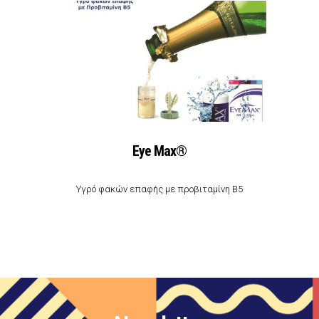
Εye Max®
Υγρό φακών επαφής με προβιταμίνη Β5